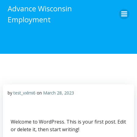
Skip
Advance Wisconsin
to
Employment
content
by
test_vxlmi6
on
March 28, 2023
Welcome to WordPress. This is your first post. Edit
or delete it, then start writing!